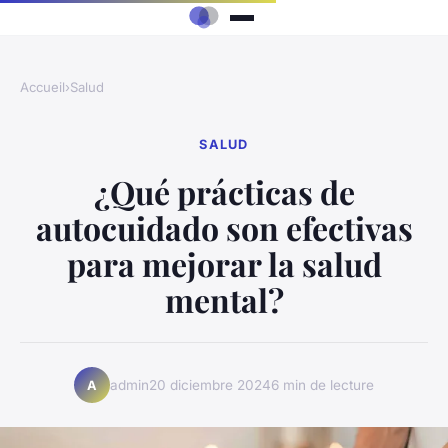
Accueil
›
Salud
SALUD
¿Qué prácticas de
autocuidado son efectivas
para mejorar la salud
mental?
admin
20 diciembre 2024
6 min de lecture
A