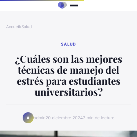
Accueil
›
Salud
SALUD
¿Cuáles son las mejores
técnicas de manejo del
estrés para estudiantes
universitarios?
admin
20 diciembre 2024
7 min de lecture
A