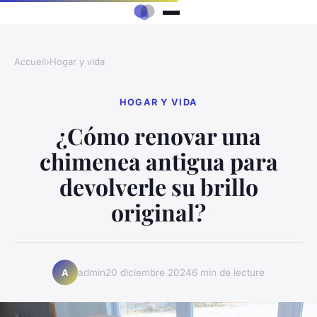
Accueil
›
Hogar y vida
HOGAR Y VIDA
¿Cómo renovar una
chimenea antigua para
devolverle su brillo
original?
admin
20 diciembre 2024
6 min de lecture
A